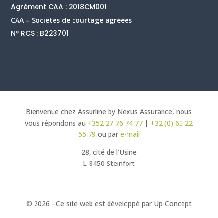
Agrément CAA : 2018CM001
CAA – Sociétés de courtage agréées
N° RCS : B223701
Bienvenue chez Assurline by Nexus Assurance, nous
vous répondons au
+352 27 76 74 77
|
+32 (0) 63 22
55 79
ou par
e-mail
28, cité de l’Usine
L-8450 Steinfort
© 2026 - Ce site web est développé par Up-Concept