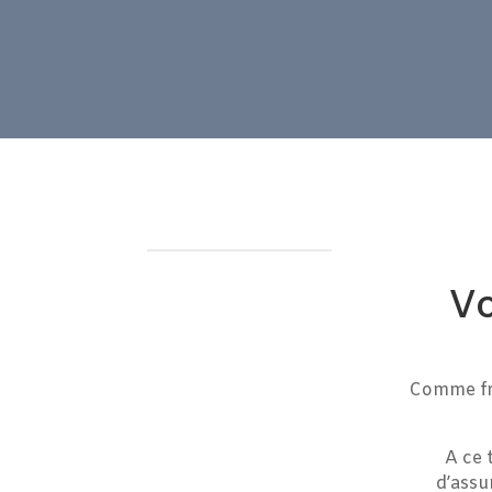
Vo
Comme fro
A ce 
d’assu