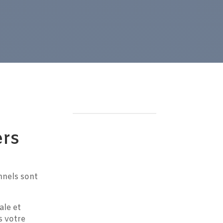
ers
nnels sont
ale et
s votre